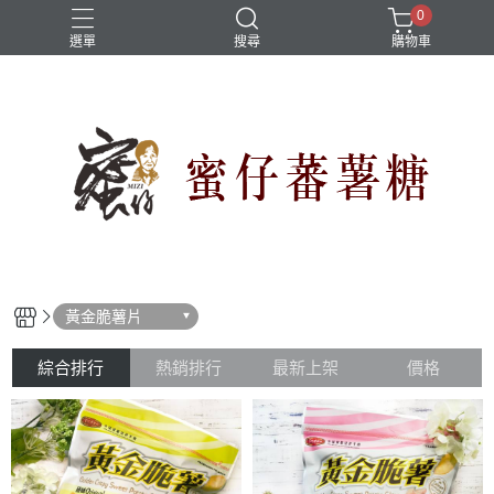
0
選單
搜尋
購物車
黃金脆薯片
綜合排行
熱銷排行
最新上架
價格