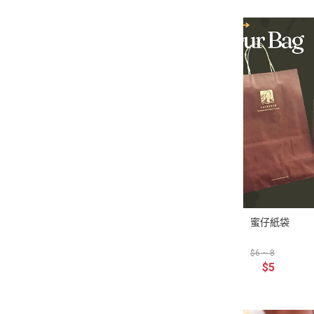
蜜仔紙袋
$6 ~ 8
$5