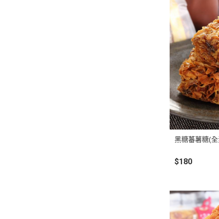
黑糖蕃薯糖(全
$180