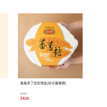
龜龜來了造型禮盒(綜合蕃薯糖)
$450
$430