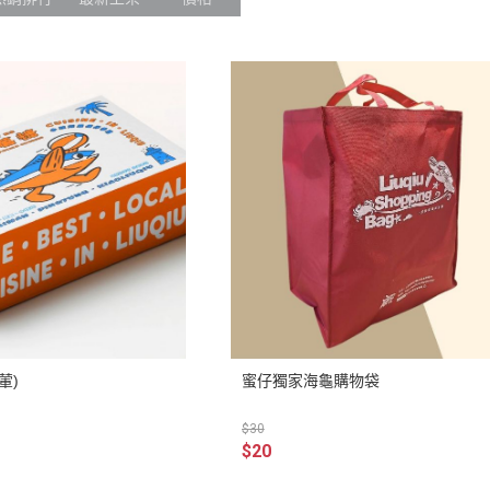
葷)
蜜仔獨家海龜購物袋
$30
$20