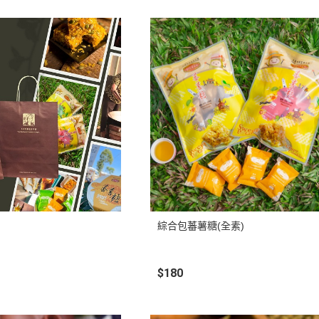
綜合包蕃薯糖(全素)
$180