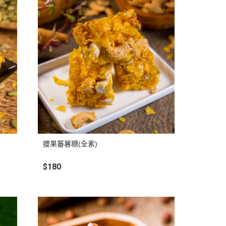
腰果蕃薯糖(全素)
$180