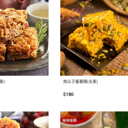
素)
南瓜子蕃薯糖(全素)
$180