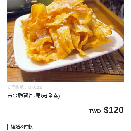
商品編號：
MI0012
黃金脆薯片-原味(全素)
$
120
TWD
運送&付款