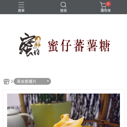
0
選單
搜尋
購物車
黃金脆薯片